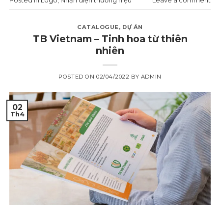
Posted in
Logo
,
Nhận diện thương hiệu
Leave a comment
CATALOGUE
,
DỰ ÁN
TB Vietnam – Tinh hoa từ thiên
nhiên
POSTED ON
02/04/2022
BY
ADMIN
02
Th4