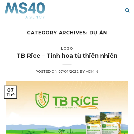
Skip
to
content
CATEGORY ARCHIVES:
DỰ ÁN
LOGO
TB Rice – Tinh hoa từ thiên nhiên
POSTED ON
07/04/2022
BY
ADMIN
07
Th4