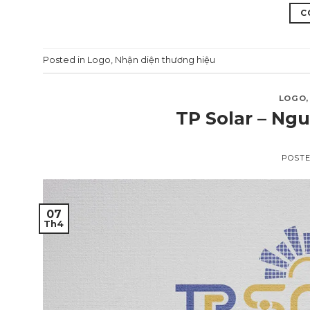
C
Posted in
Logo
,
Nhận diện thương hiệu
LOGO
TP Solar – Ng
POST
07
Th4