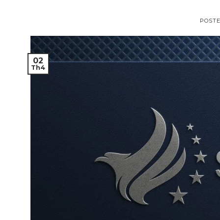
POST
02
Th4