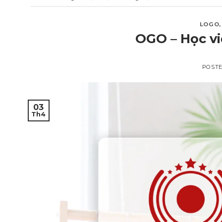
LOGO
OGO – Học vi
POST
03
Th4