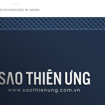
ED ON
02/04/2022
BY
ADMIN