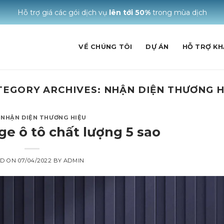
Hỗ trợ giá các gói dịch vụ
lên tới 50%
trong mùa dịch
VỀ CHÚNG TÔI
DỰ ÁN
HỖ TRỢ K
TEGORY ARCHIVES:
NHẬN DIỆN THƯƠNG H
,
NHẬN DIỆN THƯƠNG HIỆU
ge ô tô chất lượng 5 sao
ED ON
07/04/2022
BY
ADMIN