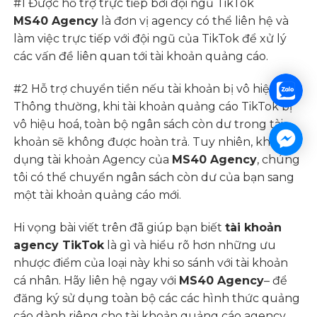
#1 Được hỗ trợ trực tiếp bởi đội ngũ TikTok
MS40 Agency
là đơn vị agency có thể liên hệ và
làm việc trực tiếp với đội ngũ của TikTok để xử lý
các vấn đề liên quan tới tài khoản quảng cáo.
#2 Hỗ trợ chuyển tiền nếu tài khoản bị vô hiệu hoá
Thông thường, khi tài khoản quảng cáo TikTok bị
vô hiệu hoá, toàn bộ ngân sách còn dư trong tài
khoản sẽ không được hoàn trả. Tuy nhiên, khi sử
dụng tài khoản Agency của
MS40 Agency
, chúng
tôi có thể chuyển ngân sách còn dư của bạn sang
một tài khoản quảng cáo mới.
Hi vọng bài viết trên đã giúp bạn biết
tài khoản
agency TikTok
là gì và hiểu rõ hơn những ưu
nhược điểm của loại này khi so sánh với tài khoản
cá nhân. Hãy liên hệ ngay với
MS40 Agency
– để
đăng ký sử dụng toàn bộ các các hình thức quảng
cáo dành riêng cho tài khoản quảng cáo agency.