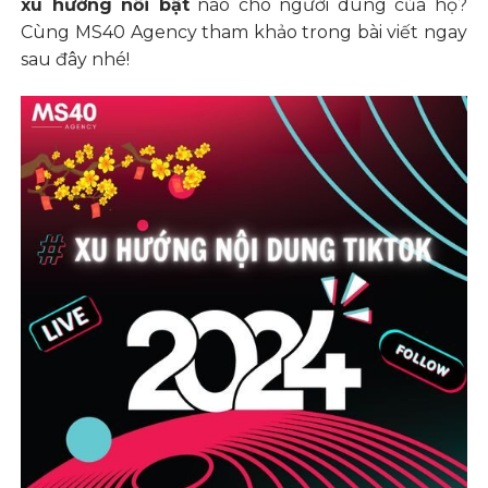
xu hướng nổi bật
nào cho người dùng của họ?
Cùng
MS40 Agency
tham khảo trong bài viết ngay
sau đây nhé!